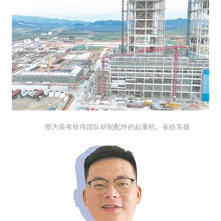
图为装有徐伟团队研制配件的起重机。崔皓东摄