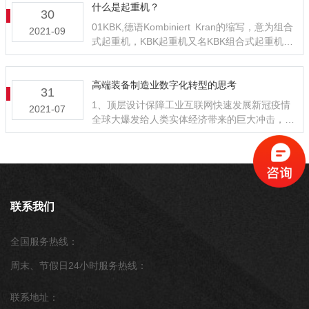
什么是起重机？
30
01KBK,德语Kombiniert Kran的缩写，意为组合
2021-09
式起重机，KBK起重机又名KBK组合式起重机。
02KBK起重机标准组件。由悬挂装置、轨道、道
岔、行......……
高端装备制造业数字化转型的思考
31
1、顶层设计保障工业互联网快速发展新冠疫情
2021-07
全球大爆发给人类实体经济带来的巨大冲击，也
为加速发展数字经济提出迫切而现实的需求。
2020年3月，党中央提出加快5G网......……
联系我们
全国服务热线：
周末、节假日24小时服务热线：
联系地址：