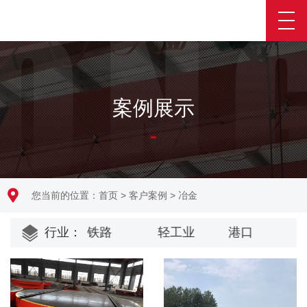
案例展示
您当前的位置：
首页
>
客户案例
>
冶金
电力
行业：
铁路
轻工业
港口