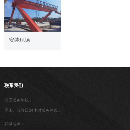
安装现场
联系我们
全国服务热线：
周末、节假日24小时服务热线：
联系地址：