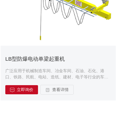
LB型防爆电动单梁起重机
广泛应用于机械制造车间、冶金车间、石油、石化、港
口、铁路、民航、电站、造纸、建材、电子等行业的车
间、仓库、料场等。具有外形尺寸紧凑、建筑净空高度
低、自重轻、轮压小等优点。
立即询价
查看详情