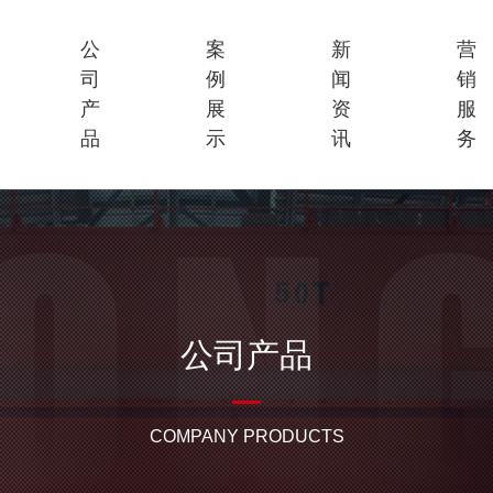
公
案
新
营
司
例
闻
销
产
展
资
服
品
示
讯
务
公司产品
COMPANY PRODUCTS