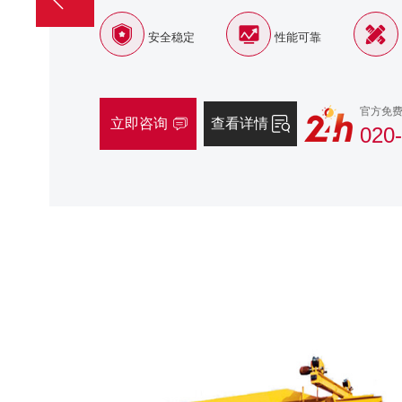
安全稳定
性能可靠
官方免
立即咨询
查看详情
020