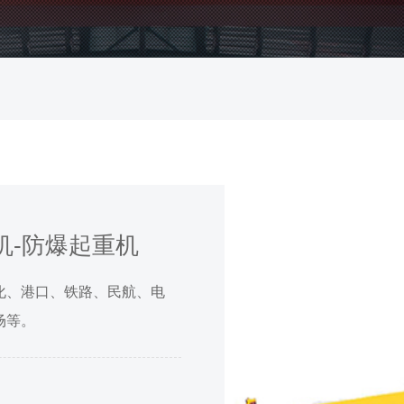
机-防爆起重机
化、港口、铁路、民航、电
场等。