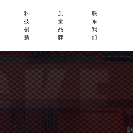
科
质
联
技
量
系
创
品
我
新
牌
们