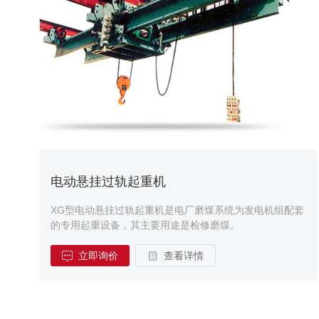
电动悬挂过轨起重机
XG型电动悬挂过轨起重机是电厂磨煤系统为发电机组配套
的专用起重设备，其主要用途是检修磨煤。
立即询价
查看详情